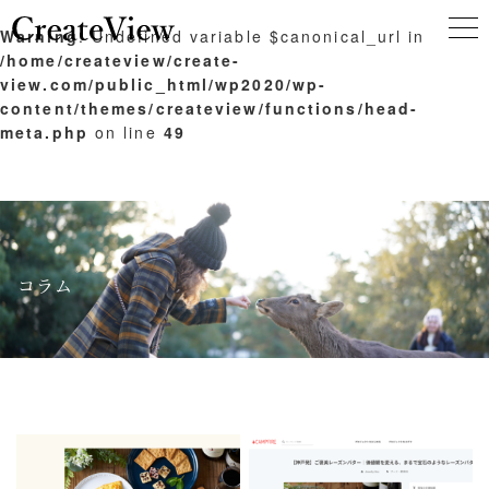
Warning
: Undefined variable $canonical_url in
/home/createview/create-
view.com/public_html/wp2020/wp-
content/themes/createview/functions/head-
meta.php
on line
49
コラム